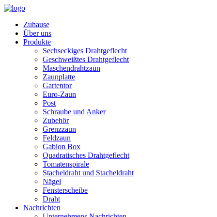
Zuhause
Über uns
Produkte
Sechseckiges Drahtgeflecht
Geschweißtes Drahtgeflecht
Maschendrahtzaun
Zaunplatte
Gartentor
Euro-Zaun
Post
Schraube und Anker
Zubehör
Grenzzaun
Feldzaun
Gabion Box
Quadratisches Drahtgeflecht
Tomatenspirale
Stacheldraht und Stacheldraht
Nägel
Fensterscheibe
Draht
Nachrichten
Unternehmens Nachrichten