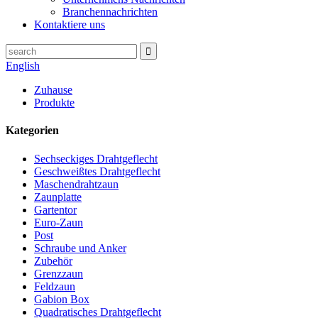
Branchennachrichten
Kontaktiere uns
English
Zuhause
Produkte
Kategorien
Sechseckiges Drahtgeflecht
Geschweißtes Drahtgeflecht
Maschendrahtzaun
Zaunplatte
Gartentor
Euro-Zaun
Post
Schraube und Anker
Zubehör
Grenzzaun
Feldzaun
Gabion Box
Quadratisches Drahtgeflecht