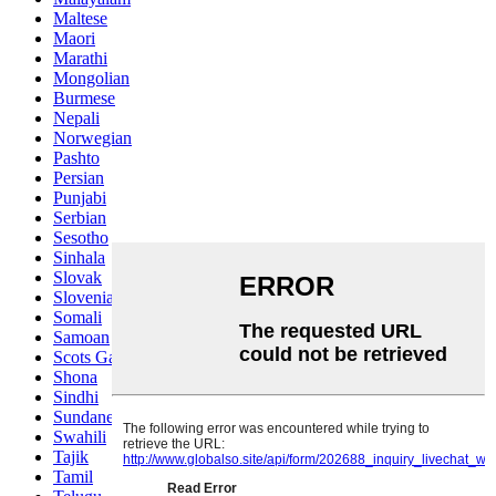
Maltese
Maori
Marathi
Mongolian
Burmese
Nepali
Norwegian
Pashto
Persian
Punjabi
Serbian
Sesotho
Sinhala
Slovak
Slovenian
Somali
Samoan
Scots Gaelic
Shona
Sindhi
Sundanese
Swahili
Tajik
Tamil