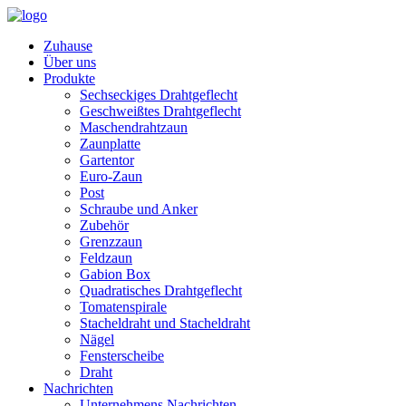
Zuhause
Über uns
Produkte
Sechseckiges Drahtgeflecht
Geschweißtes Drahtgeflecht
Maschendrahtzaun
Zaunplatte
Gartentor
Euro-Zaun
Post
Schraube und Anker
Zubehör
Grenzzaun
Feldzaun
Gabion Box
Quadratisches Drahtgeflecht
Tomatenspirale
Stacheldraht und Stacheldraht
Nägel
Fensterscheibe
Draht
Nachrichten
Unternehmens Nachrichten