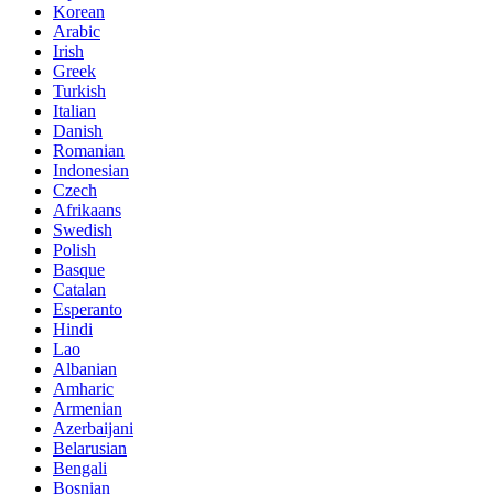
Korean
Arabic
Irish
Greek
Turkish
Italian
Danish
Romanian
Indonesian
Czech
Afrikaans
Swedish
Polish
Basque
Catalan
Esperanto
Hindi
Lao
Albanian
Amharic
Armenian
Azerbaijani
Belarusian
Bengali
Bosnian