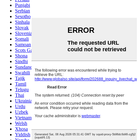
Punjabi
Serbian
Sesotho
Sinhala
Slovak
Slovenian
Somali
Samoan
Scots Gaelic
Shona
Sindhi
Sundanese
Swahili
Tajik
Tamil
Telugu
Thai
Ukrainian
Urdu
Uzbek
Vietnamese
Welsh
Xhosa
Yiddish