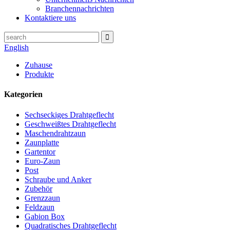
Branchennachrichten
Kontaktiere uns
English
Zuhause
Produkte
Kategorien
Sechseckiges Drahtgeflecht
Geschweißtes Drahtgeflecht
Maschendrahtzaun
Zaunplatte
Gartentor
Euro-Zaun
Post
Schraube und Anker
Zubehör
Grenzzaun
Feldzaun
Gabion Box
Quadratisches Drahtgeflecht