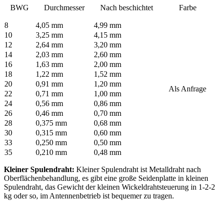
BWG
Durchmesser
Nach beschichtet
Farbe
8
4,05 mm
4,99 mm
10
3,25 mm
4,15 mm
12
2,64 mm
3,20 mm
14
2,03 mm
2,60 mm
16
1,63 mm
2,00 mm
18
1,22 mm
1,52 mm
20
0,91 mm
1,20 mm
Als Anfrage
22
0,71 mm
1,00 mm
24
0,56 mm
0,86 mm
26
0,46 mm
0,70 mm
28
0,375 mm
0,68 mm
30
0,315 mm
0,60 mm
33
0,250 mm
0,50 mm
35
0,210 mm
0,48 mm
Kleiner Spulendraht:
Kleiner Spulendraht ist Metalldraht nach
Oberflächenbehandlung, es gibt eine große Seidenplatte in kleinen
Spulendraht, das Gewicht der kleinen Wickeldrahtsteuerung in 1-2-2
kg oder so, im Antennenbetrieb ist bequemer zu tragen.